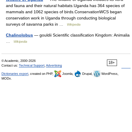
and fauna and their natural habitats.Uganda has 364 species of
mammals and 1062 species of birds.ConservationWCS began
conservation work in Uganda through conducting biological
surveys of savanna parks in …
Wikipedia
Chalinolobus
— gouldii Scientific classification Kingdom: Animalia
…
Wikipedia
© Academic, 2000-2026
18+
Contact us:
Technical Support
,
Advertising
Dictionaries export
, created on PHP,
Joomla,
Drupal,
WordPress,
MODx.