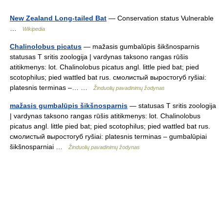
New Zealand Long-tailed Bat
— Conservation status Vulnerable
…
Wikipedia
Chalinolobus picatus
— mažasis gumbalūpis šikšnosparnis
statusas T sritis zoologija | vardynas taksono rangas rūšis
atitikmenys: lot. Chalinolobus picatus angl. little pied bat; pied
scotophilus; pied wattled bat rus. смолистый выростогуб ryšiai:
platesnis terminas –… …
Žinduolių pavadinimų žodynas
mažasis gumbalūpis šikšnosparnis
— statusas T sritis zoologija
| vardynas taksono rangas rūšis atitikmenys: lot. Chalinolobus
picatus angl. little pied bat; pied scotophilus; pied wattled bat rus.
смолистый выростогуб ryšiai: platesnis terminas – gumbalūpiai
šikšnosparniai …
Žinduolių pavadinimų žodynas