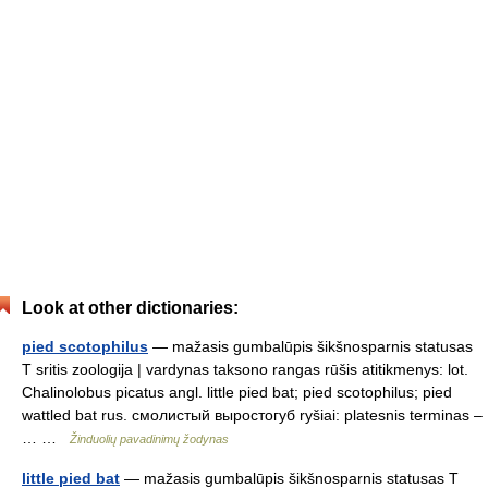
Look at other dictionaries:
pied scotophilus
— mažasis gumbalūpis šikšnosparnis statusas
T sritis zoologija | vardynas taksono rangas rūšis atitikmenys: lot.
Chalinolobus picatus angl. little pied bat; pied scotophilus; pied
wattled bat rus. смолистый выростогуб ryšiai: platesnis terminas –
… …
Žinduolių pavadinimų žodynas
little pied bat
— mažasis gumbalūpis šikšnosparnis statusas T