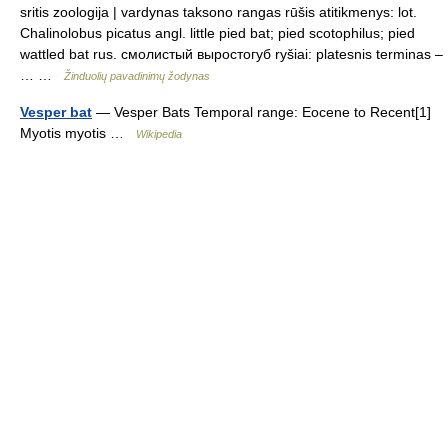
sritis zoologija | vardynas taksono rangas rūšis atitikmenys: lot.
Chalinolobus picatus angl. little pied bat; pied scotophilus; pied
wattled bat rus. смолистый выростогуб ryšiai: platesnis terminas –
… …
Žinduolių pavadinimų žodynas
Vesper bat
— Vesper Bats Temporal range: Eocene to Recent[1]
Myotis myotis …
Wikipedia