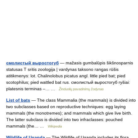
смолистый выростогуб
— mažasis gumbalūpis šikšnosparnis
statusas T sritis zoologija | vardynas taksono rangas rūšis
atitikmenys: lot. Chalinolobus picatus angl. little pied bat; pied
scotophilus; pied wattled bat rus. смолистый выростогуб ryšiai:
platesnis terminas –… …
Žinduolių pavadinimų žodynas
List of bats
— The class Mammalia (the mammals) is divided into
two subclasses based on reproductive techniques: egg laying
mammals (the monotremes); and mammals which give live birth.
The latter subclass is divided into two infraclasses: pouched
mammals (the… …
Wikipedia
Wildlife of Uganda
— The Wildlife of Uganda includes its flora