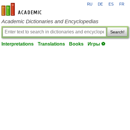
RU
DE
ES
FR
en-academic.com
Academic Dictionaries and Encyclopedias
Search!
Interpretations
Translations
Books
Игры ⚽